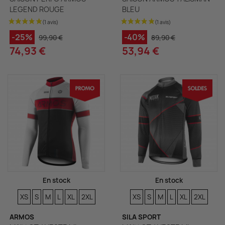
LEGEND ROUGE
BLEU
-25%
-40%
99,90 €
89,90 €
74,93 €
53,94 €
(1 avis)
En stock
En stock
TAILLES
TAILLES
TAILLES
TAILLES
TAILLES
TAILLES
TAILLES
TAILLES
TAILLES
TAILLES
TAILLES
TAILLES
XS
S
M
L
XL
2XL
XS
S
M
L
XL
2XL
ARMOS
SILA SPORT