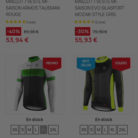
MAILLOT / VESTE MI-
MAILLOT / VESTE MI-
SAISON ARMOS TALISMAN
SAISON EVO SILASPORT
ROUGE
MOZAIK STYLE GRIS
-40%
-30%
89,90 €
79,90 €
53,94 €
55,93 €
En stock
En stock
TAILLES
TAILLES
TAILLES
TAILLES
TAILLES
TAILLES
TAILLES
TAILLES
TAILLES
TAILLES
TAILLES
TAILLES
XS
S
M
L
XL
2XL
XS
S
M
L
XL
2XL