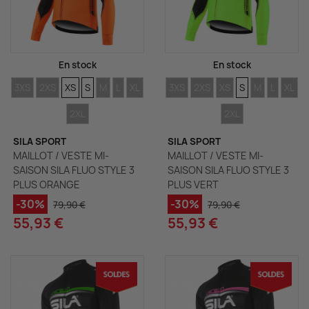
En stock
En stock
TAILLES
TAILLES
TAILLES
TAILLES
TAILLES
TAILLES
TAILLES
TAILLES
TAILLES
TAILLES
TAILLES
TAILLES
TAILLE
TAIL
3XS
2XS
XS
S
M
L
XL
3XS
2XS
XS
S
M
L
XL
TAILLES
TAILLES
2XL
2XL
SILA SPORT
SILA SPORT
MAILLOT / VESTE MI-
MAILLOT / VESTE MI-
SAISON SILA FLUO STYLE 3
SAISON SILA FLUO STYLE 3
PLUS ORANGE
PLUS VERT
-30%
-30%
79,90 €
79,90 €
55,93 €
55,93 €