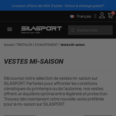
Panneau de gestion des cookies
X
FILTRES
Livraison offerte dès 80€ d’achat - Retour & échange gratuit*
Français
Accueil
TRIATHLON
ECHAUFFEMENT
Vestes Mi-saison
VESTES MI-SAISON
Découvrez notre sélection de vestes mi-saison sur
SILASPORT. Parfaites pour affronter les conditions
climatiques du printemps ou de l'automne, nos vestes
offrent un équilibre optimal entre légèreté et protection.
Trouvez dès maintenant votre nouvelle veste préférée
pour la mi-saison sur SILASPORT.