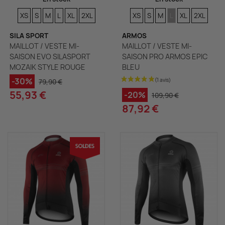
TAILLES
TAILLES
TAILLES
TAILLES
TAILLES
TAILLES
TAILLES
TAILLES
TAILLES
TAILLES
TAILLES
TAILLES
XS
S
M
L
XL
2XL
XS
S
M
L
XL
2XL
SILA SPORT
ARMOS
MAILLOT / VESTE MI-
MAILLOT / VESTE MI-
SAISON EVO SILASPORT
SAISON PRO ARMOS EPIC
MOZAIK STYLE ROUGE
BLEU
-30%
79,90 €
55,93 €
-20%
109,90 €
87,92 €