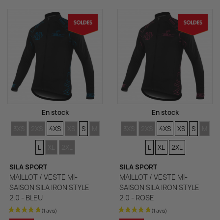
(1 avis)
En stock
En stock
TAILLES
TAILLES
TAILLES
TAILLES
TAILLES
TAILLES
TAILLES
TAILLES
TAILLES
TAILLES
TAILLES
TAILLES
TAIL
TA
3XS
2XS
4XS
XS
S
M
3XS
2XS
4XS
XS
S
M
TAILLES
TAILLES
TAILLES
TAILLES
L
XL
2XL
L
XL
2XL
SILA SPORT
SILA SPORT
MAILLOT / VESTE MI-
MAILLOT / VESTE MI-
SAISON SILA IRON STYLE
SAISON SILA IRON STYLE
2.0 - BLEU
2.0 - ROSE