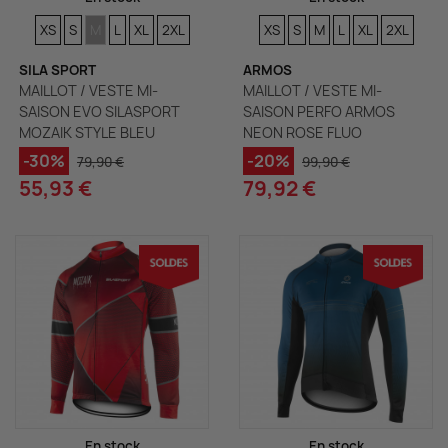
TAILLES
TAILLES
TAILLES
TAILLES
TAILLES
TAILLES
TAILLES
TAILLES
TAILLES
TAILLES
TAILLES
TAILLES
XS
S
M
L
XL
2XL
XS
S
M
L
XL
2XL
SILA SPORT
ARMOS
MAILLOT / VESTE MI-
MAILLOT / VESTE MI-
SAISON EVO SILASPORT
SAISON PERFO ARMOS
MOZAIK STYLE BLEU
NEON ROSE FLUO
-30%
-20%
79,90 €
99,90 €
55,93 €
79,92 €
En stock
En stock