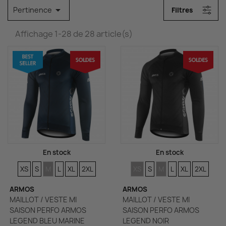

Pertinence
Filtres
Affichage 1-28 de 28 article(s)
En stock
En stock
TAILLES
TAILLES
TAILLES
TAILLES
TAILLES
TAILLES
TAILLES
TAILLES
TAILLES
TAILLES
TAILLES
TAILLES
XS
S
M
L
XL
2XL
XS
S
M
L
XL
2XL
ARMOS
ARMOS
MAILLOT / VESTE MI
MAILLOT / VESTE MI
SAISON PERFO ARMOS
SAISON PERFO ARMOS
LEGEND BLEU MARINE
LEGEND NOIR