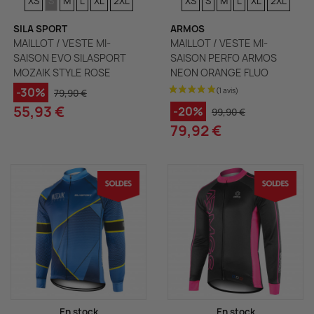
XS
S
M
L
XL
2XL
XS
S
M
L
XL
2XL
SILA SPORT
ARMOS
MAILLOT / VESTE MI-
MAILLOT / VESTE MI-
SAISON EVO SILASPORT
SAISON PERFO ARMOS
MOZAIK STYLE ROSE
NEON ORANGE FLUO
-30%
79,90 €
55,93 €
-20%
99,90 €
79,92 €
(1 avis)
En stock
En stock