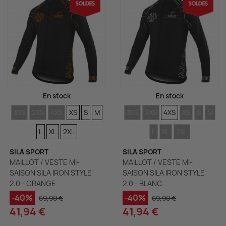
En stock
En stock
TAILLES
TAILLES
TAILLES
TAILLES
TAILLES
TAILLES
TAILLES
TAILLES
TAILLES
TAILLES
TAILLES
TAILLES
TAIL
TA
3XS
2XS
4XS
XS
S
M
3XS
2XS
4XS
XS
S
M
TAILLES
TAILLES
TAILLES
TAILLES
L
XL
2XL
L
XL
2XL
SILA SPORT
SILA SPORT
MAILLOT / VESTE MI-
MAILLOT / VESTE MI-
SAISON SILA IRON STYLE
SAISON SILA IRON STYLE
2.0 - ORANGE
2.0 - BLANC
-40%
-40%
69,90 €
69,90 €
41,94 €
41,94 €