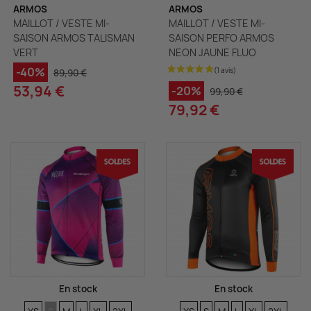
ARMOS
ARMOS
MAILLOT / VESTE MI-
MAILLOT / VESTE MI-
(1 avis)
SAISON ARMOS TALISMAN
SAISON PERFO ARMOS
VERT
NEON JAUNE FLUO
-40%
89,90 €
53,94 €
-20%
99,90 €
79,92 €
En stock
En stock
TAILLES
TAILLES
TAILLES
TAILLES
TAILLES
TAILLES
TAILLES
TAILLES
TAILLES
TAILLES
TAILLES
TAILLES