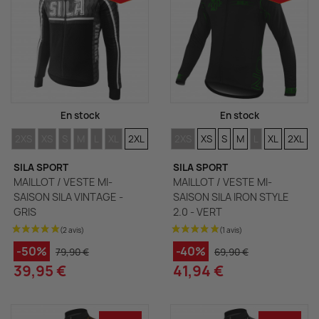
En stock
En stock
TAILLES
TAILLES
TAILLES
TAILLES
TAILLES
TAILLES
TAILLES
TAILLES
TAILLES
TAILLES
TAILLES
TAILLES
TAILLES
TAILL
2XS
XS
S
M
L
XL
2XL
2XS
XS
S
M
L
XL
2XL
SILA SPORT
SILA SPORT
MAILLOT / VESTE MI-
MAILLOT / VESTE MI-
SAISON SILA VINTAGE -
SAISON SILA IRON STYLE
GRIS
2.0 - VERT
-50%
-40%
79,90 €
69,90 €
39,95 €
41,94 €