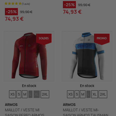
-25%
99,90 €
74,93 €
-25%
99,90 €
74,93 €
En stock
En stock
TAILLES
TAILLES
TAILLES
TAILLES
TAILLES
TAILLES
TAILLES
TAILLES
TAILLES
TAILLES
TAILLES
TAILLES
XS
S
M
L
XL
2XL
XS
S
M
L
XL
2XL
ARMOS
ARMOS
MAILLOT / VESTE MI
MAILLOT / VESTE MI-
SAISON PERFO ARMOS
SAISON ARMOS TALISMAN