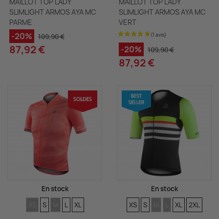
MAILLOT TOP LADY
MAILLOT TOP LADY
SLIMLIGHT ARMOS AYA MC
SLIMLIGHT ARMOS AYA MC
PARME
VERT
-20%
109,90 €
87,92 €
-20%
109,90 €
87,92 €
En stock
En stock
TAILLES
TAILLES
TAILLES
TAILLES
TAILLES
TAILLES
TAILLES
TAILLES
TAILLES
TAILLES
TAILLES
XS
S
M
L
XL
XS
S
M
L
XL
2XL