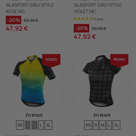
SILASPORT GIRLY STYLE
SILASPORT GIRLY STYLE
ROSE MC
VIOLET MC
-20%
59,90 €
47,92 €
-20%
59,90 €
47,92 €
En stock
En stock
TAILLES
TAILLES
TAILLES
TAILLES
TAILLES
TAILLES
TAILLES
TAILLES
TAILLES
TAILLES
XS
S
M
L
XL
XS
S
M
L
XL