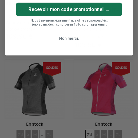
ARMOS
ARMOS
Recevoir mon code promotionnel →
MAILLOT PRO LIGHT ARMOS
MAILLOT PRO LIGHT ARMOS
ICON ROUGE MC
ICON BLEU MC
Nous t'enverrons également nos offres et nouveautés.
Coupe cintrée
Coupe cintrée
Zéro spam, désinscription en 1 clic sur chaque email.
Coupe cintrée
Coupe cintrée
109,90 €
Non merci.
109,90 €
En stock
En stock
TAILLES
TAILLES
TAILLES
TAILLES
TAILLES
TAILLES
TAILLES
TAILLES
TAILLES
TAILLES
XS
S
M
L
XL
XS
S
M
L
XL