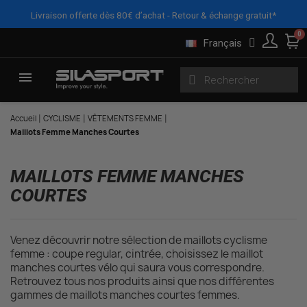
Panneau de gestion des cookies
X
FILTRES
Livraison offerte dès 80€ d’achat - Retour & échange gratuit*
Français
Accueil
CYCLISME
VÊTEMENTS FEMME
Maillots Femme Manches Courtes
MAILLOTS FEMME MANCHES
COURTES
Venez découvrir notre sélection de maillots cyclisme
femme : coupe regular, cintrée, choisissez le maillot
manches courtes vélo qui saura vous correspondre.
Retrouvez tous nos produits ainsi que nos différentes
gammes de maillots manches courtes femmes.