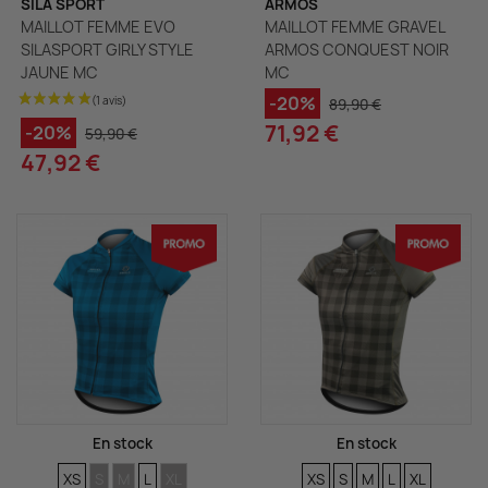
SILA SPORT
ARMOS
MAILLOT FEMME EVO
MAILLOT FEMME GRAVEL
SILASPORT GIRLY STYLE
ARMOS CONQUEST NOIR
JAUNE MC
MC
-20%
89,90 €
71,92 €
-20%
59,90 €
47,92 €
En stock
En stock
TAILLES
TAILLES
TAILLES
TAILLES
TAILLES
TAILLES
TAILLES
TAILLES
TAILLES
TAILLES
XS
S
M
L
XL
XS
S
M
L
XL