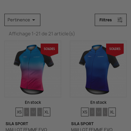

Pertinence
Filtres
Affichage 1-21 de 21 article(s)
En stock
En stock
TAILLES
TAILLES
TAILLES
TAILLES
TAILLES
TAILLES
TAILLES
TAILLES
TAILLES
TAILLES
XS
S
M
L
XL
XS
S
M
L
XL
SILA SPORT
SILA SPORT
MAILLOT FEMME EVO
MAILLOT FEMME EVO