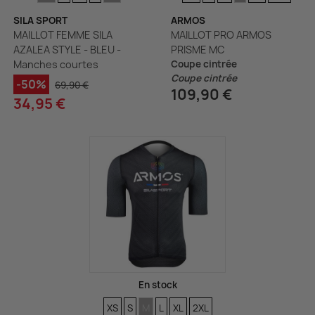
SILA SPORT
ARMOS
MAILLOT FEMME SILA
MAILLOT PRO ARMOS
AZALEA STYLE - BLEU -
PRISME MC
Manches courtes
Coupe cintrée
Coupe cintrée
-50%
69,90 €
109,90 €
34,95 €
En stock
TAILLES
TAILLES
TAILLES
TAILLES
TAILLES
TAILLES
XS
S
M
L
XL
2XL