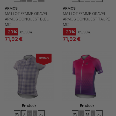
ARMOS
ARMOS
MAILLOT FEMME GRAVEL
MAILLOT FEMME GRAVEL
ARMOS CONQUEST BLEU
ARMOS CONQUEST TAUPE
MC
MC
-20%
-20%
89,90 €
89,90 €
71,92 €
71,92 €
En stock
En stock
TAILLES
TAILLES
TAILLES
TAILLES
TAILLES
TAILLES
TAILLES
TAILLES
TAILLES
TAILLES
XS
S
M
L
XL
XS
S
M
L
XL