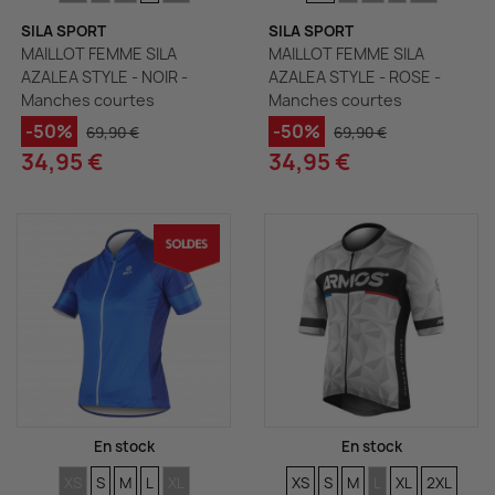
SILA SPORT
SILA SPORT
MAILLOT FEMME SILA
MAILLOT FEMME SILA
AZALEA STYLE - NOIR -
AZALEA STYLE - ROSE -
Manches courtes
Manches courtes
-50%
-50%
69,90 €
69,90 €
34,95 €
34,95 €
En stock
En stock
TAILLES
TAILLES
TAILLES
TAILLES
TAILLES
TAILLES
TAILLES
TAILLES
TAILLES
TAILLES
TAILLES
XS
S
M
L
XL
XS
S
M
L
XL
2XL