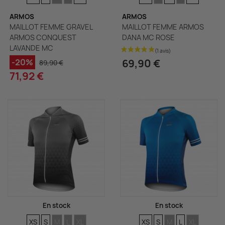
ARMOS
ARMOS
MAILLOT FEMME GRAVEL
MAILLOT FEMME ARMOS
ARMOS CONQUEST
DANA MC ROSE
LAVANDE MC
(1 avis)
69,90 €
-20%
89,90 €
71,92 €
En stock
En stock
TAILLES
TAILLES
TAILLES
TAILLES
TAILLES
TAILLES
TAILLES
TAILLES
TAILLES
TAILLES
XS
S
M
L
XL
XS
S
M
L
XL