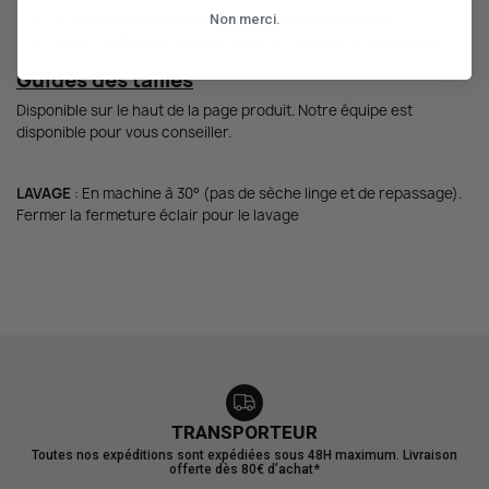
A l'entrainement en période de froid ou mi-saison
Non merci.
En échauffement ou en chambre d'appel en compétition
Guides des tailles
Disponible sur le haut de la page produit. Notre équipe est
disponible pour vous conseiller.
LAVAGE
: En machine à 30° (pas de sèche linge et de repassage).
Fermer la fermeture éclair pour le lavage
TRANSPORTEUR
Toutes nos expéditions sont expédiées sous 48H maximum. Livraison
offerte dès 80€ d’achat*