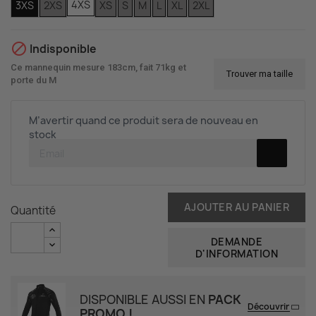
4XS
3XS
2XS
XS
S
M
L
XL
2XL

Indisponible
Ce mannequin mesure 183cm, fait 71kg et
Trouver ma taille
porte du M
M’avertir quand ce produit sera de nouveau en
stock
AJOUTER AU PANIER
Quantité
DEMANDE
D'INFORMATION
DISPONIBLE AUSSI EN
PACK
Découvrir
PROMO !