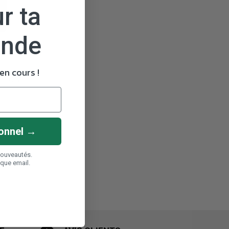
r ta
ande
n cours !
THLON
onnel →
nouveautés.
aque email.