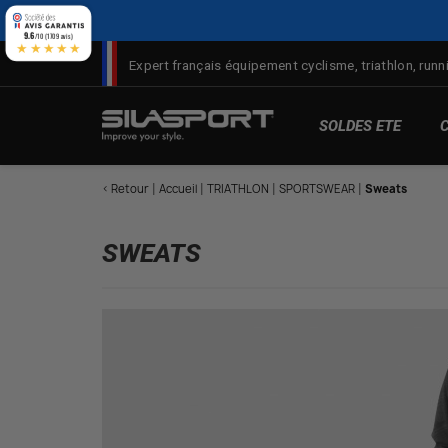
Panneau de gestion des cookies
9.6
/10 (1709 avis)
★★★★★
Expert français équipement cyclisme, triathlon, runni
SOLDES ETE
< Retour
Accueil
TRIATHLON
SPORTSWEAR
Sweats
SWEATS
M
T
C
D
Pr
d
V
Ro
M
Pr
T
d