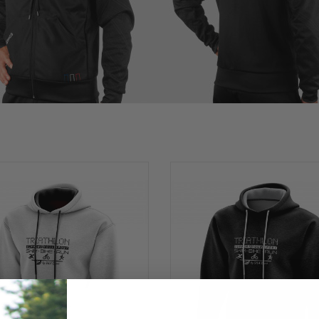
ccessoires
estes imperméables
Gilets
cets, axes, boucle, vis....
op TRI