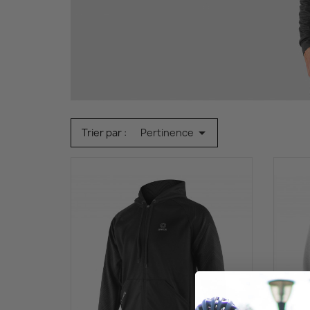
A
V
La
T

Trier par :
Pertinence