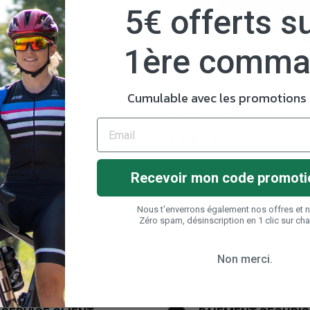
5€ offerts su
1ère comm
PORT
SILA SPORT
Cumulable avec les promotions e
À CAPUCHE SILA TRIATHLON
SWEAT À CAPUCHE SILA TRIA
RT BLANC
SUPPORT NOIR
39,90 €
0 €
Recevoir mon code promoti
Nous t'enverrons également nos offres et 
Zéro spam, désinscription en 1 clic sur ch
Non merci.