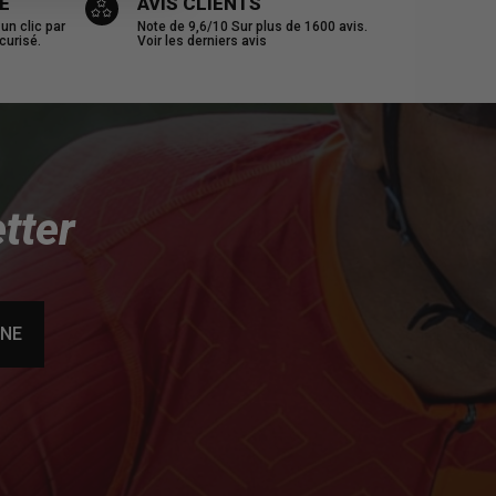
E
AVIS CLIENTS
n clic par
Note de 9,6/10
Sur plus de 1600 avis.
curisé.
Voir les derniers avis
tter
NNE