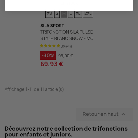
En stock
TAILLES
TAILLES
TAILLES
TAILLES
TAILLES
TAILLES
XS
S
M
L
XL
2XL
SILA SPORT
TRIFONCTION SILA PULSE
STYLE BLANC SNOW - MC
-30%
99,90 €
69,93 €
Affichage 1-11 de 11 article(s)
Retour en haut

Découvrez notre collection de trifonctions
pour enfants et juniors.