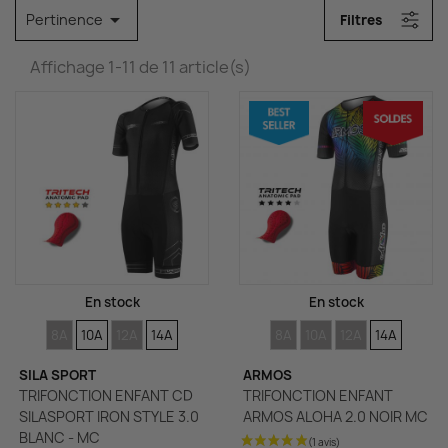

Pertinence
Filtres
Affichage 1-11 de 11 article(s)
En stock
En stock
TAILLES
TAILLES
TAILLES
TAILLES
TAILLES
TAILLES
TAILLES
TAILLES
8A
10A
12A
14A
8A
10A
12A
14A
SILA SPORT
ARMOS
TRIFONCTION ENFANT CD
TRIFONCTION ENFANT
SILASPORT IRON STYLE 3.0
ARMOS ALOHA 2.0 NOIR MC
BLANC - MC