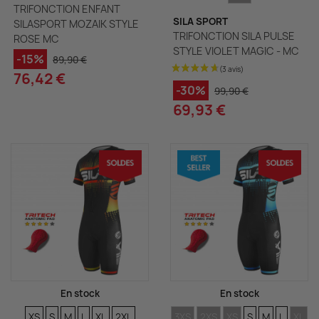
(1 avis)
TRIFONCTION ENFANT
SILA SPORT
SILASPORT MOZAIK STYLE
TRIFONCTION SILA PULSE
ROSE MC
STYLE VIOLET MAGIC - MC
-15%
89,90 €
76,42 €
-30%
99,90 €
69,93 €
En stock
En stock
TAILLES
TAILLES
TAILLES
TAILLES
TAILLES
TAILLES
TAILLES
TAILLES
TAILLES
TAILLES
TAILLES
TAILLE
TAIL
XS
S
M
L
XL
2XL
3XS
2XS
XS
S
M
L
XL