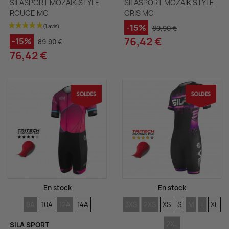
SILASPORT MOZAIK STYLE
SILASPORT MOZAIK STYLE
ROUGE MC
GRIS MC
-15%
89,90 €
76,42 €
-15%
89,90 €
76,42 €
En stock
En stock
TAILLES
TAILLES
TAILLES
TAILLES
TAILLES
TAILLES
TAILLES
TAILLES
TAILLES
TAILLE
TAIL
8A
10A
12A
14A
3XS
2XS
XS
S
M
L
XL
TAILLES
2XL
SILA SPORT