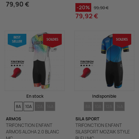
79,90 €
-20%
99,90 €
79,92 €
En stock
Indisponible
TAILLES
TAILLES
TAILLES
TAILLES
TAILLES
TAILLES
TAILLES
TAILLES
8A
10A
12A
14A
8A
10A
12A
14A
ARMOS
SILA SPORT
TRIFONCTION ENFANT
TRIFONCTION ENFANT
ARMOS ALOHA 2.0 BLANC
SILASPORT MOZAIK STYLE
MC
BLEU MC