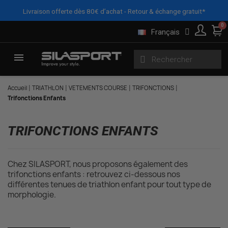
Panneau de gestion des cookies
X
FILTRES
Livraison offerte dès 80€ d’achat - Retour & échange gratuit*
Français
Accueil
TRIATHLON
VETEMENTS COURSE
TRIFONCTIONS
Trifonctions Enfants
TRIFONCTIONS ENFANTS
Chez SILASPORT, nous proposons également des
trifonctions enfants : retrouvez ci-dessous nos
différentes tenues de triathlon enfant pour tout type de
morphologie.