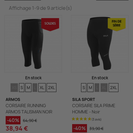
Affichage 1-9 de 9 article(s)
En stock
En stock
TAILLES
TAILLES
TAILLES
TAILLES
TAILLES
TAILLES
TAILLES
TAILLES
TAILLES
TAILLES
TAILLES
XS
S
M
L
XL
2XL
S
M
L
XL
2XL
ARMOS
SILA SPORT
CORSAIRE RUNNING
CORSAIRE SILA PRIME
ARMOS TALISMAN NOIR
HOMME - Noir
-40%
64,90 €
38,94 €
-40%
39,90 €