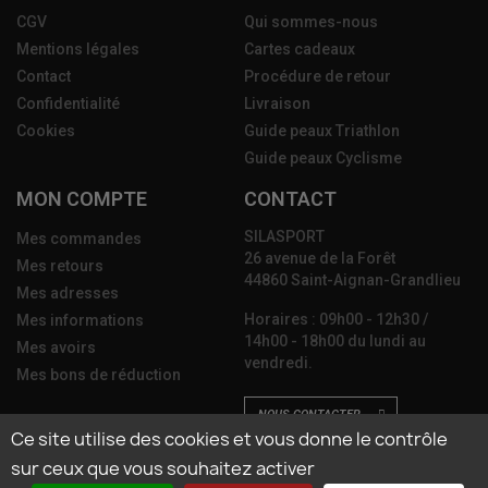
CGV
Qui sommes-nous
Mentions légales
Cartes cadeaux
Contact
Procédure de retour
Confidentialité
Livraison
Cookies
Guide peaux Triathlon
Guide peaux Cyclisme
MON COMPTE
CONTACT
SILASPORT
Mes commandes
26 avenue de la Forêt
Mes retours
44860 Saint-Aignan-Grandlieu
Mes adresses
Horaires : 09h00 - 12h30 /
Mes informations
14h00 - 18h00 du lundi au
Mes avoirs
vendredi.
Mes bons de réduction
NOUS CONTACTER
Ce site utilise des cookies et vous donne le contrôle
sur ceux que vous souhaitez activer