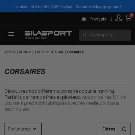
Panneau de gestion des cookies
X
FILTRES
Livraison offerte dès 80€ d’achat - Retour & échange gratuit*
Français
Accueil
RUNNING
VETEMENTS BAS
Corsaires
CORSAIRES
Découvrez nos différents corsaires pour le running.
Parfaits par temps frais et pluvieux,
nos corsaires 3/4 de
course à pied sont fabriqués avec les meilleurs tissus
techniques
.

Pertinence
Filtres