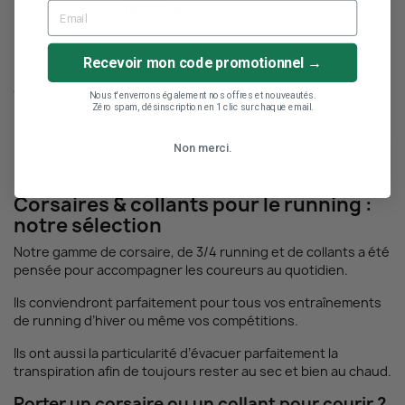
29,93 €
Recevoir mon code promotionnel →
Affichage 1-9 de 9 article(s)
Nous t'enverrons également nos offres et nouveautés.
Zéro spam, désinscription en 1 clic sur chaque email.
Non merci.
Retour en haut

(1 avis)
Corsaires & collants pour le running :
notre sélection
Notre gamme de corsaire, de 3/4 running et de collants a été
pensée pour accompagner les coureurs au quotidien.
Ils conviendront parfaitement pour tous vos entraînements
de running d’hiver ou même vos compétitions.
Ils ont aussi la particularité d’évacuer parfaitement la
transpiration afin de toujours rester au sec et bien au chaud.
Porter un corsaire ou un collant pour courir ?