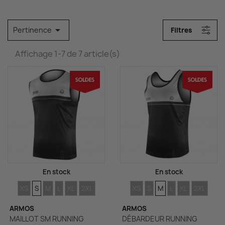

Pertinence
Filtres
Affichage 1-7 de 7 article(s)
En stock
En stock
TAILLES
TAILLES
TAILLES
TAILLES
TAILLES
TAILLES
TAILLES
TAILLES
TAILLES
TAILLES
TAILLES
TAILLES
XS
S
M
L
XL
2XL
XS
S
M
L
XL
2XL
ARMOS
ARMOS
MAILLOT SM RUNNING
DÉBARDEUR RUNNING