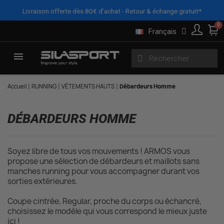
Panneau de gestion des cookies
X
FILTRES
Livraison offerte dès 80€ d’achat - Retour & échange gratuit*
Français
Accueil
RUNNING
VÊTEMENTS HAUTS
Débardeurs Homme
DÉBARDEURS HOMME
Soyez libre de tous vos mouvements ! ARMOS vous
propose une sélection de débardeurs et maillots sans
manches running pour vous accompagner durant vos
sorties extérieures.
Coupe cintrée, Regular, proche du corps ou échancré,
choisissez le modèle qui vous correspond le mieux juste
ici !