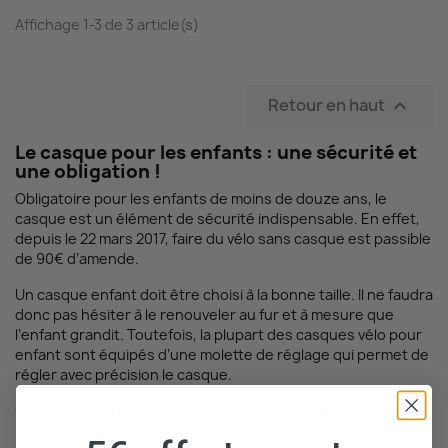
Affichage 1-3 de 3 article(s)
Retour en haut

Le casque pour les enfants : une sécurité et
une obligation !
Obligatoire pour les enfants de moins de douze ans, le
casque est un élément de sécurité indispensable. En effet,
depuis le 22 mars 2017, faire du vélo sans casque est passible
de 90€ d’amende.
Un casque enfant doit être choisi à la bonne taille. Il ne faudra
donc pas hésiter à le renouveler au fur et à mesure que
l’enfant grandit. Toutefois, la plupart des casques vélo pour
enfant sont équipés d’une molette de réglage qui permet de
régler avec précision le casque.
Comment bien choisir son casque de vélo de
route ?