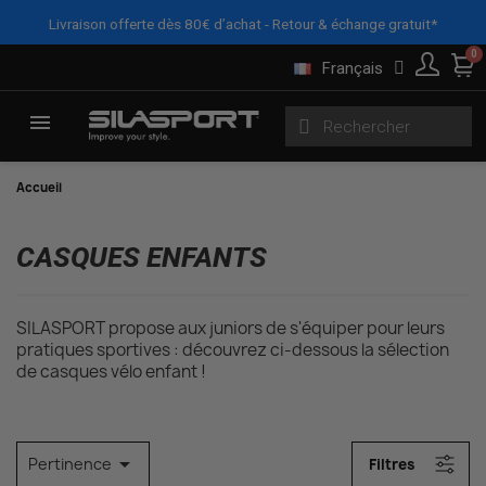
Panneau de gestion des cookies
X
FILTRES
Livraison offerte dès 80€ d’achat - Retour & échange gratuit*
Français
Accueil
CASQUES ENFANTS
SILASPORT propose aux juniors de s'équiper pour leurs
pratiques sportives : découvrez ci-dessous la sélection
de casques vélo enfant !

Pertinence
Filtres