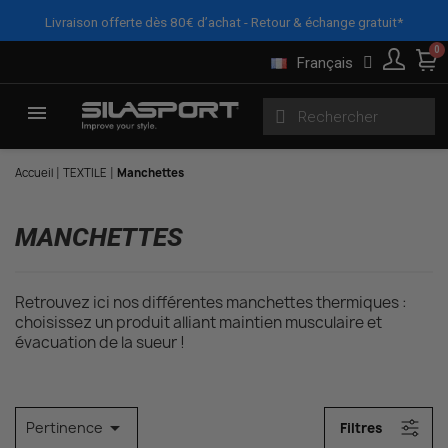
Panneau de gestion des cookies
X
FILTRES
Livraison offerte dès 80€ d’achat - Retour & échange gratuit*
Français
Accueil
TEXTILE
Manchettes
MANCHETTES
Retrouvez ici nos différentes manchettes thermiques :
choisissez un produit alliant maintien musculaire et
évacuation de la sueur !

Pertinence
Filtres