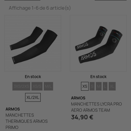
Affichage 1-6 de 6 article(s)
En stock
En stock
TAILLES
TAILLES
TAILLES
TAILLES
TAILLES
TAILLES
TAILLES
TAILLES
TAILLES
3XS/2XS
XS/S
M/L
XS
S
M
L
XL
XL/2XL
ARMOS
MANCHETTES LYCRA PRO
ARMOS
AERO ARMOS TEAM
MANCHETTES
34,90 €
THERMIQUES ARMOS
PRIMO