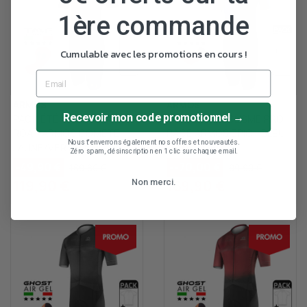
1ère commande
Cumulable avec les promotions en cours !
ARMOS
ARMOS
Recevoir mon code promotionnel →
PACK ÉTÉ CYCLISME ELITE
PACK ÉTÉ CYCLISME PRO
ROAD ARMOS COMETE -
RACE ARMOS EPIC - BLEU -
Nous t'enverrons également nos offres et nouveautés.
JAUNE/VERT FLUO
ACTIVE GEL
Zéro spam, désinscription en 1 clic sur chaque email.
-49,90 €
--70,00 €
169,80 €
99,90 €
119,90 €
169,90 €
Non merci.