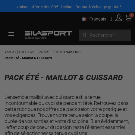
Panneau de gestion des cookies
X
FILTRES
Livraison offerte dès 80€ d’achat - Retour & échange gratuit*
Français
Accueil
CYCLISME
PACKS ET COMBINAISONS
Pack Été - Maillot & Cuissard
PACK ÉTÉ - MAILLOT & CUISSARD
L'ensemble maillot avec cuissard est la tenue
incontournable du cycliste pendant l'été. Retrouvez dans
cette rubrique nos offres de pack selon votre pratique et
vos exigences. Trouvez votre tenue selon la coupe, la
durée de vos sorties et votre discipline. Bien évidemment,
l'effet coup de coeur du design reste l'élément essentiel
afin de sélectionner sa tenue cyclisme.