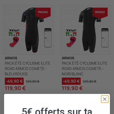
ARMOS
ARMOS
PACK ÉTÉ CYCLISME ELITE
PACK ÉTÉ CYCLISME ELITE
ROAD ARMOS COMETE -
ROAD ARMOS COMETE -
BLEU/ROUGE
NOIR/BLANC
-49,90 €
-49,90 €
169,80 €
169,80 €
119,90 €
119,90 €
5€ offerts sur ta