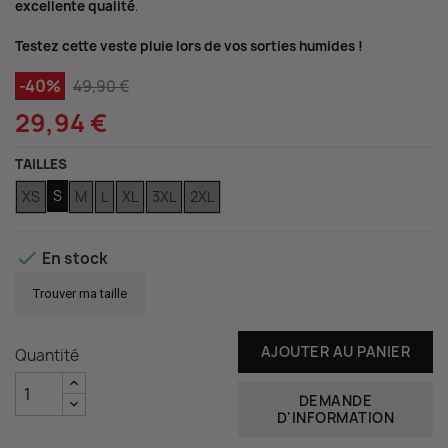
excellente qualité
.
(2 avis)
Testez cette veste pluie lors de vos sorties humides !
-40%
49,90 €
29,94 €
TAILLES
S
XS
M
L
XL
3XL
2XL

En stock
Trouver ma taille
AJOUTER AU PANIER
Quantité
DEMANDE
D'INFORMATION