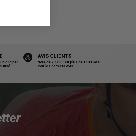
E
AVIS CLIENTS
n clic par
Note de 9,6/10
Sur plus de 1600 avis.
curisé.
Voir les derniers avis
tter