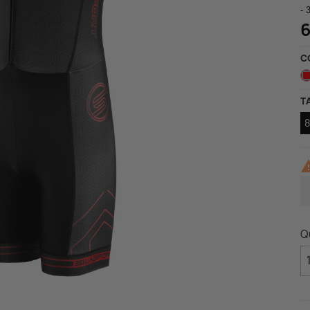
ccessoires
- 
estes imperméables
Gilets
6
cets, axes, boucle, vis....
op TRI
C
T
Q