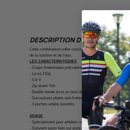
DESCRIPTION DU PRODUIT
Cette combinaison roller conviendra aussi bien sur pistes,
de la nutrition et de l’eau.
LES CARACTERISTIQUES
- Coupe Anatomique polyvalente
- Lycra 210g
- Col V
- Zip avant Ykk
- Double bande lycra au bout des cuisses
- Surcoutures plates anti-frottement
- 3 poches arrière ouvertes
USAGE
- Spécialement pour athlètes roller
- Convient aussi bien sur piste, route ou indoor