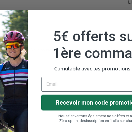
L
5€ offerts su
1ère comm
 route ou en Indoor. Vous pourrez aussi vous engager sur des plus longues dis
Cumulable avec les promotions e
Recevoir mon code promoti
Nous t'enverrons également nos offres et 
Zéro spam, désinscription en 1 clic sur ch