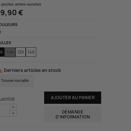
3 poches arrière ouvertes
9,90 €
OULEURS
Rouge
AILLES
8A
12A
14A
10A

Derniers articles en stock
Trouver ma taille
AJOUTER AU PANIER
uantité
DEMANDE
D'INFORMATION