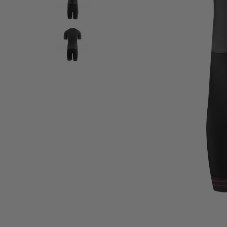
A
V
La
T