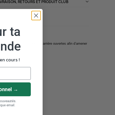
IVRAISON, RETOURS ET PRODUIT CLUB
r ta
ande
tances grâce à ses 3 poches arrière ouvertes afin d’amener
n cours !
onnel →
nouveautés.
aque email.