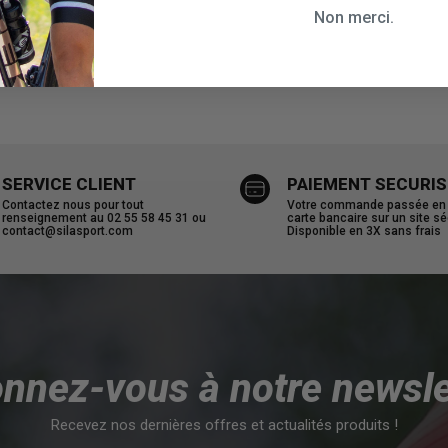
Non merci.
assage).
SERVICE CLIENT
PAIEMENT SECURIS
Contactez nous pour tout
Votre commande passée en u
renseignement au 02 55 58 45 31 ou
carte bancaire sur un site sé
contact@silasport.com
Disponible en 3X sans frais
nnez-vous à notre newsle
Recevez nos dernières offres et actualités produits !