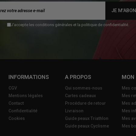
JE M'ABO
J'accepte les conditions générales et la politique de confidentialité.
INFORMATIONS
A PROPOS
MON
CGV
Qui sommes-nous
Mes c
Mentions légales
Cartes cadeaux
Mes re
Contact
Procédure de retour
Mes ad
Confidentialité
Livraison
Mes in
Cookies
Guide peaux Triathlon
Mes av
Guide peaux Cyclisme
Mes bo