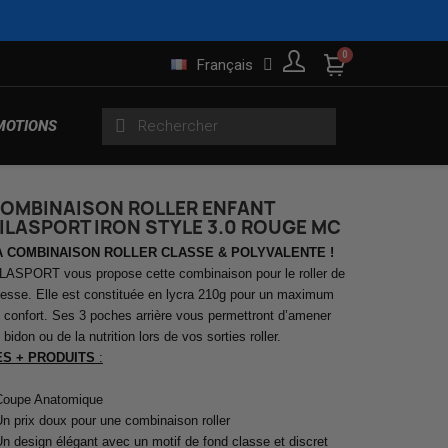
Français
MOTIONS
OMBINAISON ROLLER ENFANT
ILASPORT IRON STYLE 3.0 ROUGE MC
s
Gilets sans manches
A COMBINAISON ROLLER CLASSE & POLYVALENTE !
rtes
Trifonctions Enfants
Roulements
Maillots Homme
Produits running
LASPORT vous propose cette combinaison pour le roller de
tesse. Elle est constituée en lycra 210g pour un maximum
 confort. Ses 3 poches arrière vous permettront d’amener
 bidon ou de la nutrition lors de vos sorties roller.
Pluie et Sécurité
es
ES + PRODUITS
:
Maillots Manches Longues
Roues Indoor
Produits lifestyle
gues
Femme
Coupe Anatomique
Un prix doux pour une combinaison roller
Un design élégant avec un motif de fond classe et discret