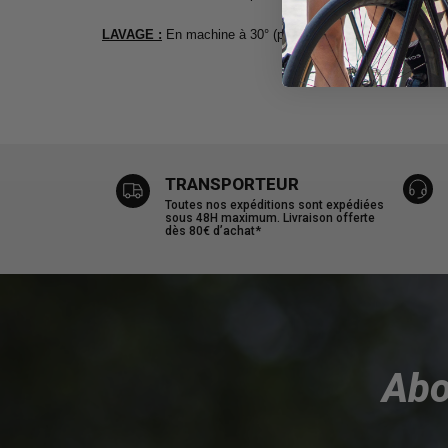
LAVAGE :
En machine à 30° (pas de sèche linge et de rep
TRANSPORTEUR
Toutes nos expéditions sont expédiées
sous 48H maximum. Livraison offerte
dès 80€ d’achat*
Abo