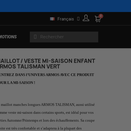
Français
MOTIONS
AILLOT / VESTE MI-SAISON ENFANT
RMOS TALISMAN VERT
s
Gilets sans manches
rtes
ENTREZ DANS l’UNIVERS ARMOS AVEC CE PRODUIT
Trifonctions Enfants
Roulements
Maillots Homme
Produits running
OUR LA MI-SAISON !
Pluie et Sécurité
es
Maillots Manches Longues
 maillot manches longues ARMOS TALISMAN, aussi utilisé
Roues Indoor
Produits lifestyle
gues
Femme
mme veste mi-saison dans certains sports, est idéal pour vos
rties Automne/Printemps et lors des échauffements. Sa coupe
oite est très confortable et s’adaptera à la plupart des