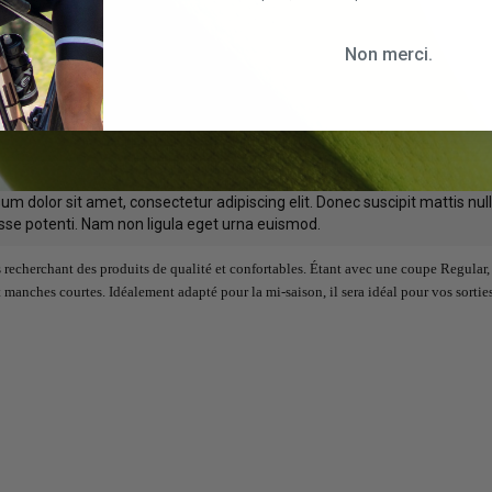
Non merci.
um dolor sit amet, consectetur adipiscing elit. Donec suscipit mattis null
se potenti. Nam non ligula eget urna euismod.
cherchant des produits de qualité et confortables. Étant avec une coupe Regular,
 manches courtes. Idéalement adapté pour la mi-saison, il sera idéal pour vos sortie