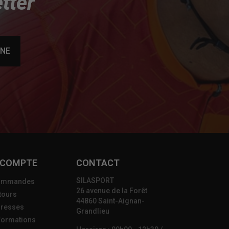
tter
NNE
 COMPTE
CONTACT
SILASPORT
ommandes
26 avenue de la Forêt
tours
44860 Saint-Aignan-
resses
Grandlieu
formations