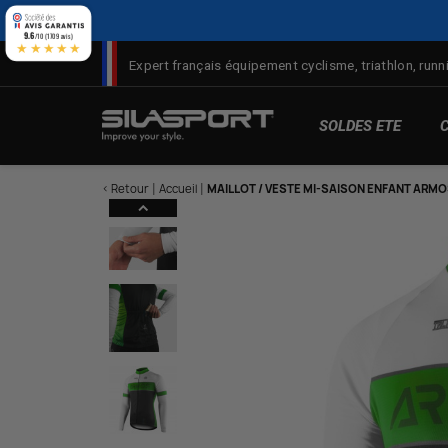
Panneau de gestion des cookies
9.6
/10 (1709 avis)
★★★★★
Expert français équipement cyclisme, triathlon, runni
SOLDES ETE
< Retour
Accueil
MAILLOT / VESTE MI-SAISON ENFANT ARMO
Here
M
T
C
D
Pr
d
V
Ro
M
Pr
T
d