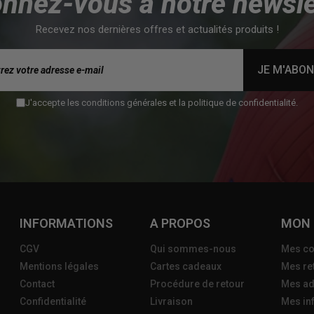
nnez-vous à notre newsle
Recevez nos dernières offres et actualités produits !
JE M'ABO
J'accepte les conditions générales et la politique de confidentialité.
INFORMATIONS
A PROPOS
MON
CGV
Qui sommes-nous
Mes c
Mentions légales
Cartes cadeaux
Mes re
Contact
Procédure de retour
Mes ad
Confidentialité
Livraison
Mes in