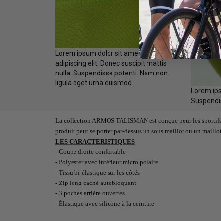
Lorem ipsum dolor sit amet, consectetur
adipiscing elit. Donec suscipit mattis
nulla. Suspendisse potenti. Nam non
ligula eget urna euismod.
Lorem ips
Suspendis
La collection ARMOS TALISMAN est conçue pour les sportifs re
produit peut se porter par-dessus un sous maillot ou un maillot
LES CARACTERISTIQUES
- Coupe droite confortable
- Polyester avec intérieur micro polaire
- Tissu bi-élastique sur les côtés
- Zip long caché autobloquant
- 3 poches arrière ouvertes
- Élastique avec silicone à la ceinture