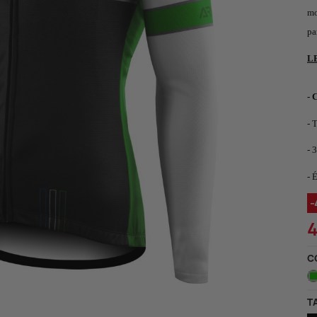
ccessoires
mo
estes imperméables
Gilets
cets, axes, boucle, vis....
pa
op TRI
L
- 
- 
- 
- 
4
C
T