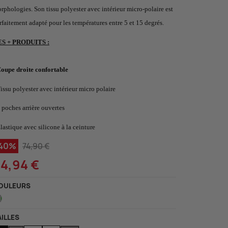
rphologies. Son tissu polyester avec intérieur micro-polaire est
rfaitement adapté pour les températures entre 5 et 15 degrés.
ES + PRODUITS
:
Coupe droite confortable
Tissu polyester avec intérieur micro polaire
3 poches arrière ouvertes
Élastique avec silicone à la ceinture
-40%
74,90 €
4,94 €
OULEURS
Vert
AILLES