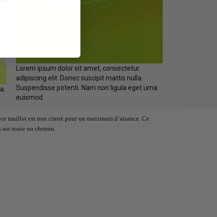
Lorem ipsum dolor sit amet, consectetur
adipiscing elit. Donec suscipit mattis nulla.
Suspendisse potenti. Nam non ligula eget urna
a.
euismod.
 ce maillot est non cintré pour un maximum d’aisance. Ce
s sur route ou chemin.