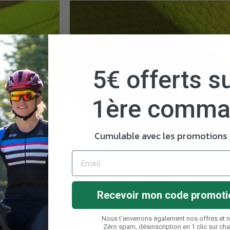
5€ offerts su
1ère comm
Cumulable avec les promotions e
t. Donec suscipit
Lorem ipsum dolor sit amet, consectetur adipiscing
et urna euismod.
potenti. Nam non ligula eget urna euismod.
Recevoir mon code promoti
Nous t'enverrons également nos offres et 
Zéro spam, désinscription en 1 clic sur ch