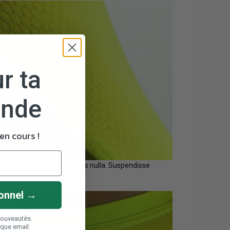
r ta
ande
n cours !
 elit. Donec suscipit mattis nulla. Suspendisse
onnel →
nouveautés.
aque email.