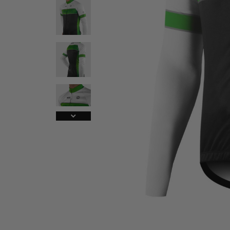
A
V
La
T