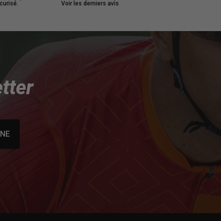
curisé.
Voir les derniers avis
tter
NNE