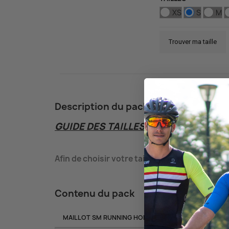
XS
S
M
Trouver ma taille
Description du pack
GUIDE DES
TAILLES
:
Afin
de
choisir
votre
taille pour
votre
ensembl
Contenu du pack
MAILLOT SM RUNNING HOMME PERFO ARMOS LEGEN