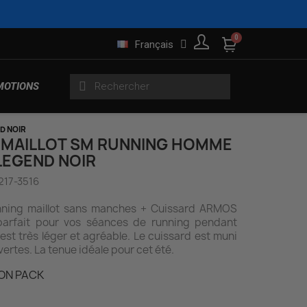
Français
MOTIONS
D NOIR
 MAILLOT SM RUNNING HOMME
LEGEND NOIR
s
Gilets sans manches
rtes
Trifonctions Enfants
Roulements
Maillots Homme
Produits running
217-3516
nning maillot sans manches + Cuissard ARMOS
arfait pour vos séances de running pendant
t est très léger et agréable. Le cuissard est muni
Pluie et Sécurité
es
Maillots Manches Longues
ertes. La tenue idéale pour cet été.
Roues Indoor
Produits lifestyle
gues
Femme
MON PACK