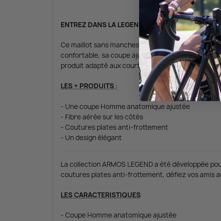
ENTREZ DANS LA LEGENDE AVEC CE MAILLOT S
Ce maillot sans manches de la marque ARMOS est le 
confortable, sa coupe ajustée vous permettra de per
produit adapté aux courtes et longues distances.
LES + PRODUITS
:
- Une coupe Homme anatomique ajustée
- Fibre aérée sur les côtés
- Coutures plates anti-frottement
- Un design élégant
La collection ARMOS LEGEND a été développée pour 
coutures plates anti-frottement, défiez vos amis a
LES CARACTERISTIQUES
- Coupe Homme anatomique ajustée