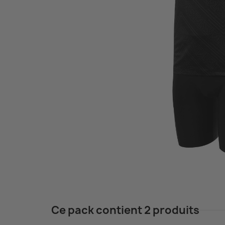
A
V
La
T
Ce pack contient 2 produits