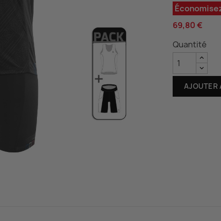
ccessoires
Économisez
estes imperméables
Gilets
cets, axes, boucle, vis....
69,80 €
op TRI
Quantité
AJOUTER 