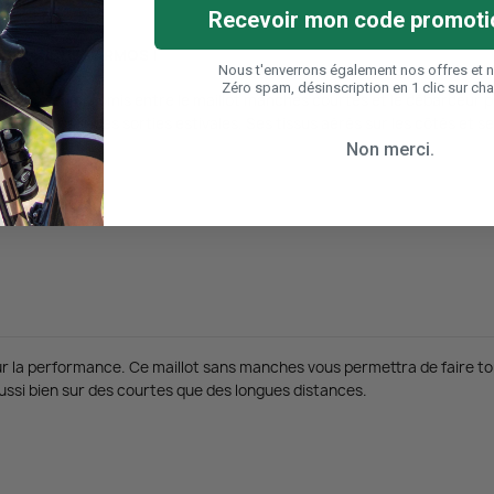
Recevoir mon code promoti
ANS MANCHES ARMOS !
Nous t'enverrons également nos offres et 
Zéro spam, désinscription en 1 clic sur ch
juste compromis entre le maillot manches courtes et le débardeur pour
former sur des sorties estivales. Ses tissus aérés sur les côtés et se
Non merci.
la performance. Ce maillot sans manches vous permettra de faire tom
ussi bien sur des courtes que des longues distances.