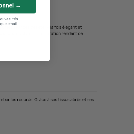
onnel →
nouveautés.
aque email.
 les séances de l’été. A la fois élégant et
s coutures plates anti-irritation rendent ce
ber les records. Grâce à ses tissus aérés et ses