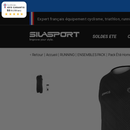
Panneau de gestion des cookies
9.6
/10 (1709 avis)
★★★★★
Expert français équipement cyclisme, triathlon, runni
SOLDES ETE
< Retour
Accueil
RUNNING
ENSEMBLES PACK
Pack Été Hom
M
T
C
D
Pr
d
V
Ro
M
Pr
T
d