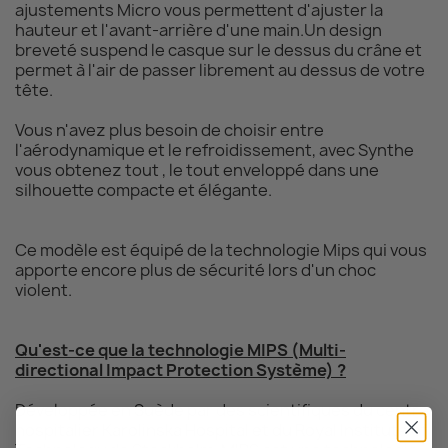
ajustements Micro vous permettent d'ajuster la
hauteur et l'avant-arrière d'une main.Un design
breveté suspend le casque sur le dessus du crâne et
permet à l'air de passer librement au dessus de votre
tête.
Vous n'avez plus besoin de choisir entre
l'aérodynamique et le refroidissement, avec Synthe
vous obtenez tout , le tout enveloppé dans une
silhouette compacte et élégante.
Ce modèle est équipé de la technologie Mips qui vous
apporte encore plus de sécurité lors d'un choc
violent.
Qu'est-ce que la technologie MIPS (Multi-
directional Impact Protection Système) ?
Développée en Suède par des scientifiques du centre
hospitalier Karolinska Hospital et du Royal Institute of