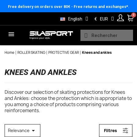
Cookies management panel
X
FILTER
Free delivery on orders over 80€ - Free returns and exchanges*.
English
€
EUR
Home
ROLLER SKATING
PROTECTIVE GEAR
Knees and ankles
KNEES AND ANKLES
Discover our selection of skating protections for Knees
and Ankles: choose the protection which is appropriate to
you among a choice of products comprising various
reinforcements.

Relevance
Filtres