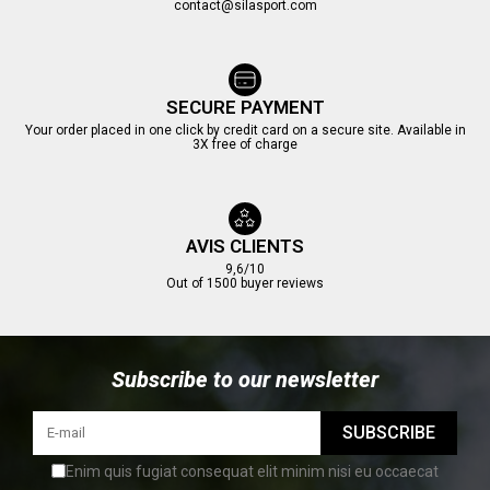
contact@silasport.com
SECURE PAYMENT
(2 reviews)
Your order placed in one click by credit card on a secure site. Available in
3X free of charge
AVIS CLIENTS
9,6/10
Out of 1500 buyer reviews
Subscribe to our newsletter
SUBSCRIBE
Enim quis fugiat consequat elit minim nisi eu occaecat