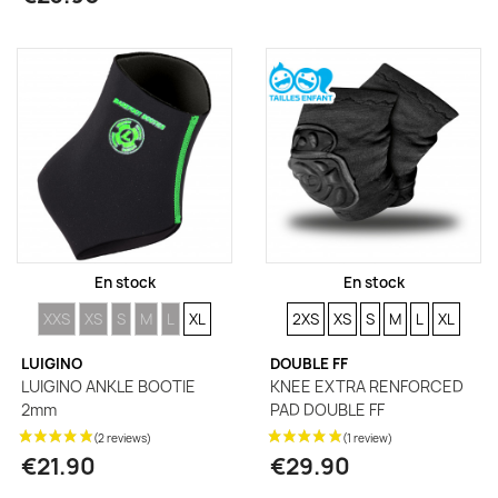
En stock
En stock
TAILLES
TAILLES
TAILLES
TAILLES
TAILLES
TAILLES
SIZE
SIZE
SIZE
SIZE
SIZE
SIZE
XXS
XS
S
M
L
XL
2XS
XS
S
M
L
XL
CHEVILLÈRES
CHEVILLÈRES
CHEVILLÈRES
CHEVILLÈRES
CHEVILLÈRES
CHEVILLÈRES
LUIGINO
DOUBLE FF
LUIGINO ANKLE BOOTIE
KNEE EXTRA RENFORCED
2mm
PAD DOUBLE FF
€21.90
€29.90