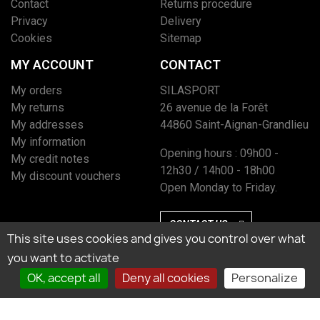
Contact
Returns procedure
Privacy
Delivery
Cookies
Sitemap
MY ACCOUNT
CONTACT
My orders
SILASPORT
My returns
26 avenue de la Forêt
My addresses
44860 Saint-Aignan-Grandlieu
My information
Opening hours : 09h00 -
My credit notes
12h30 / 14h00 - 18h00
My discount vouchers
Open Monday to Friday.
CONTACT US
This site uses cookies and gives you control over what
you want to activate
OK, accept all
Deny all cookies
Personalize
Marchand approuvé par la Société des Avis Garantis, cliquez ici pour vérifier
l’attestation.