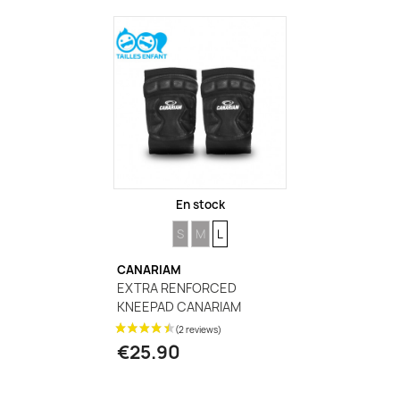
(44 reviews)
En stock
SIZE
SIZE
SIZE
S
M
L
CANARIAM
EXTRA RENFORCED
KNEEPAD CANARIAM
€25.90